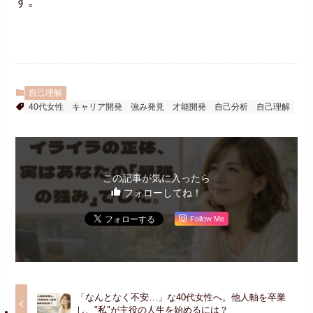
す。
自己理解
40代女性
キャリア開発
強み発見
才能開発
自己分析
自己理解
この記事が気に入ったら
フォローしてね！
Follow Me
「なんとなく不安…」な40代女性へ。他人軸を卒業
し、"私"が主役の人生を始めるには？