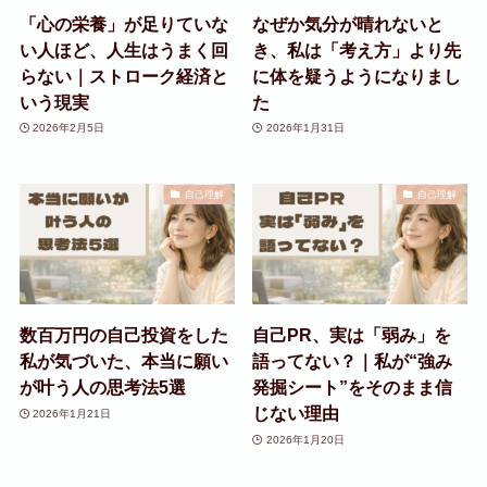
「心の栄養」が足りていな
なぜか気分が晴れないと
い人ほど、人生はうまく回
き、私は「考え方」より先
らない｜ストローク経済と
に体を疑うようになりまし
いう現実
た
2026年2月5日
2026年1月31日
自己理解
自己理解
数百万円の自己投資をした
自己PR、実は「弱み」を
私が気づいた、本当に願い
語ってない？｜私が“強み
が叶う人の思考法5選
発掘シート”をそのまま信
じない理由
2026年1月21日
2026年1月20日